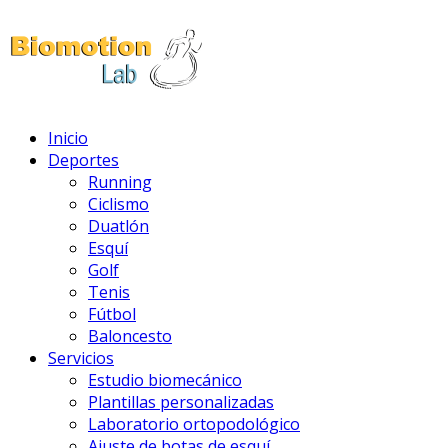
Inicio
Deportes
Running
Ciclismo
Duatlón
Esquí
Golf
Tenis
Fútbol
Baloncesto
Servicios
Estudio biomecánico
Plantillas personalizadas
Laboratorio ortopodológico
Ajuste de botas de esquí