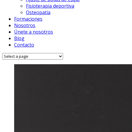
Fisioterapia deportiva
Osteopatía
Formaciones
Nosotros
Únete a nosotros
Blog
Contacto