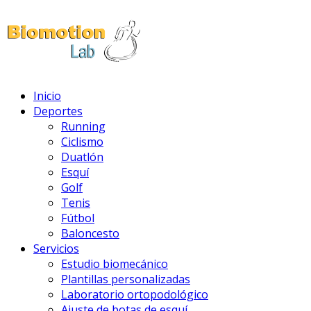
Inicio
Deportes
Running
Ciclismo
Duatlón
Esquí
Golf
Tenis
Fútbol
Baloncesto
Servicios
Estudio biomecánico
Plantillas personalizadas
Laboratorio ortopodológico
Ajuste de botas de esquí